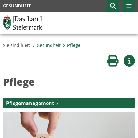
GESUNDHEIT
Sie sind hier:
Gesundheit
Pflege
Seite druc
Wei
Pflege
Pflegemanagement