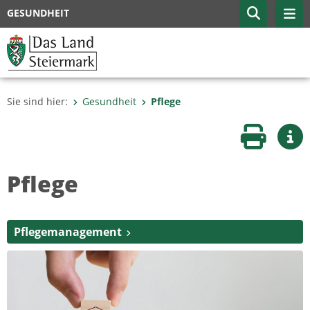
GESUNDHEIT
Sie sind hier:
Gesundheit
Pflege
Seite druc
Wei
Pflege
Pflegemanagement