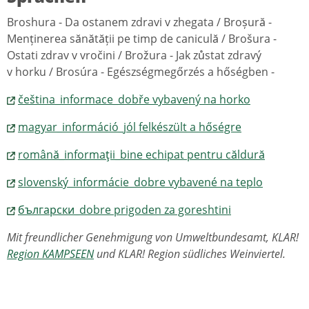
Broshura - ​​Da ostanem zdravi v zhegata / Broșură -
Menținerea sănătății pe timp de caniculă / Brošura -
Ostati zdrav v vročini / Brožura - Jak zůstat zdravý
v horku / Brosúra - Egészségmegőrzés a hőségben -
čeština_informace_dobře vybavený na horko
magyar_információ_jól felkészült a hőségre
română_informaţii_bine echipat pentru căldură
slovenský_informácie_dobre vybavené na teplo
български_dobre prigoden za goreshtini
Mit freundlicher Genehmigung von Umweltbundesamt, KLAR!
Region KAMPSEEN
und KLAR! Region südliches Weinviertel.