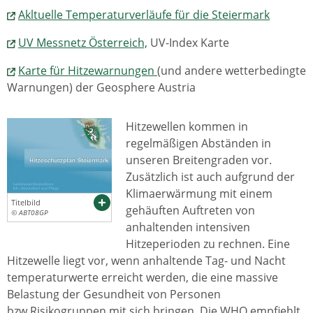
Akltuelle Temperaturverläufe für die Steiermark
UV Messnetz Österreich,
UV-Index Karte
Karte für Hitzewarnungen
(und andere wetterbedingte
Warnungen) der Geosphere Austria
Hitzewellen kommen in
regelmäßigen Abständen in
unseren Breitengraden vor.
Zusätzlich ist auch aufgrund der
Klimaerwärmung mit einem
Titelbild
gehäuften Auftreten von
© ABT08GP
anhaltenden intensiven
Hitzeperioden zu rechnen. Eine
Hitzewelle liegt vor, wenn anhaltende Tag- und Nacht
temperaturwerte erreicht werden, die eine massive
Belastung der Gesundheit von Personen
bzw.Risikogruppen mit sich bringen. Die WHO empfiehlt