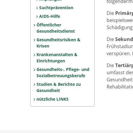
folgenderm
Suchtprävention
Die
Primär
AIDS-Hilfe
beispielsw
Öffentlicher
Schädigunge
Gesundheitsdienst
Die
Sekund
Gesundheitsrisiken &
Krisen
Frühstadium
verspüren. 
Krankenanstalten &
Einrichtungen
Die
Tertiär
Gesundheits-, Pflege- und
umfasst de
Sozialbetreuungsberufe
Gesundheits
Studien & Berichte zu
Rehabilitat
Gesundheit
nützliche LINKS