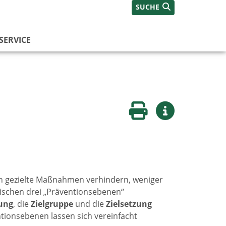
SUCHE
SERVICE
Seite drucken
Weitere Infos
h gezielte Maßnahmen verhindern, weniger
wischen drei „Präventionsebenen“
ung
, die
Zielgruppe
und die
Zielsetzung
tionsebenen lassen sich vereinfacht